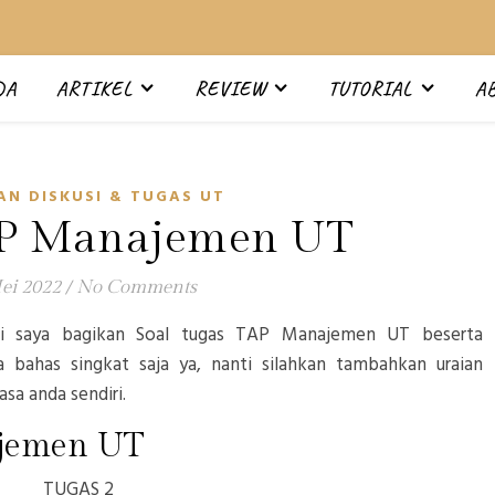
DA
ARTIKEL
REVIEW
TUTORIAL
A
N DISKUSI & TUGAS UT
AP Manajemen UT
ei 2022
/
No Comments
ni saya bagikan Soal tugas TAP Manajemen UT beserta
a bahas singkat saja ya, nanti silahkan tambahkan uraian
sa anda sendiri.
ajemen UT
TUGAS 2