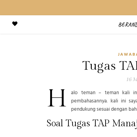
BERAN
JAWABA
Tugas T
16 M
H
alo teman – teman kali i
pembahasannya. kali ini say
pendukung sesuai dengan baha
Soal Tugas TAP Man