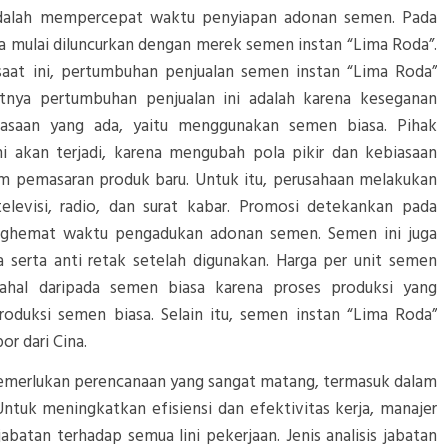
 adalah mempercepat waktu penyiapan adonan semen. Pada
da mulai diluncurkan dengan merek semen instan “Lima Roda”.
 saat ini, pertumbuhan penjualan semen instan “Lima Roda”
tnya pertumbuhan penjualan ini adalah karena keseganan
saan yang ada, yaitu menggunakan semen biasa. Pihak
i akan terjadi, karena mengubah pola pikir dan kebiasaan
lam pemasaran produk baru. Untuk itu, perusahaan melakukan
elevisi, radio, dan surat kabar. Promosi detekankan pada
ghemat waktu pengadukan adonan semen. Semen ini juga
a serta anti retak setelah digunakan. Harga per unit semen
mahal daripada semen biasa karena proses produksi yang
duksi semen biasa. Selain itu, semen instan “Lima Roda”
r dari Cina.
merlukan perencanaan yang sangat matang, termasuk dalam
ntuk meningkatkan efisiensi dan efektivitas kerja, manajer
batan terhadap semua lini pekerjaan. Jenis analisis jabatan