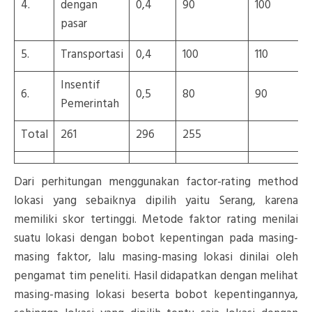
4.
dengan
0,4
90
100
1
pasar
5.
Transportasi
0,4
100
110
9
Insentif
6.
0,5
80
90
9
Pemerintah
Total
261
296
255
Dari perhitungan menggunakan factor-rating method
lokasi yang sebaiknya dipilih yaitu Serang, karena
memiliki skor tertinggi. Metode faktor rating menilai
suatu lokasi dengan bobot kepentingan pada masing-
masing faktor, lalu masing-masing lokasi dinilai oleh
pengamat tim peneliti. Hasil didapatkan dengan melihat
masing-masing lokasi beserta bobot kepentingannya,