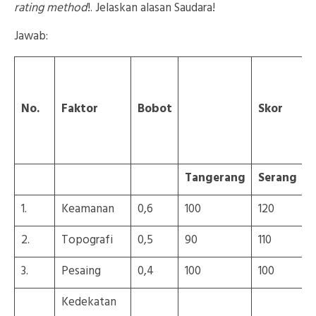
rating method
!. Jelaskan alasan Saudara!
Jawab:
No.
Faktor
Bobot
Skor
Tangerang
Serang
1.
Keamanan
0,6
100
120
9
2.
Topografi
0,5
90
110
8
3.
Pesaing
0,4
100
100
1
Kedekatan