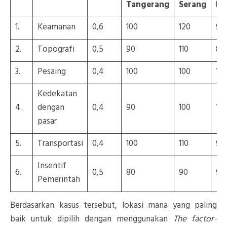
Tangerang
Serang
Bo
1.
Keamanan
0,6
100
120
90
2.
Topografi
0,5
90
110
80
3.
Pesaing
0,4
100
100
10
Kedekatan
4.
dengan
0,4
90
100
10
pasar
5.
Transportasi
0,4
100
110
90
Insentif
6.
0,5
80
90
90
Pemerintah
Berdasarkan kasus tersebut, lokasi mana yang paling
baik untuk dipilih dengan menggunakan
The factor-